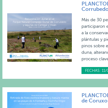
PLANCTON 
Corrubedo 
Más de 30 per
participaron 
a la conserva
plántulas y p
pinos sobre e
duna, alteran
proceso clave
FECHAS: 11/
PLANCTON 2
de Coruxo