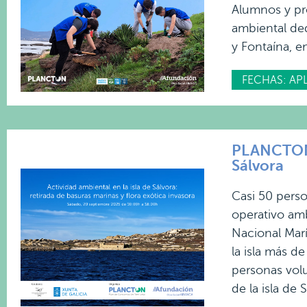
Alumnos y pro
ambiental ded
y Fontaína, e
FECHAS: AP
PLANCTON 2
Sálvora
Casi 50 pers
operativo amb
Nacional Marít
la isla más de
personas volu
de la isla de S