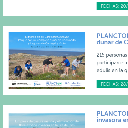
FECHAS: 20
PLANCTON 2
dunar de C
215 personas 
participaron 
edulis en la 
FECHAS: 28
PLANCTON 2
invasora en