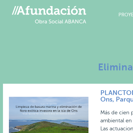
PROY
Elimina
PLANCTON 2
Ons, Parqu
Más de cien 
ambiental en 
Las actuacion