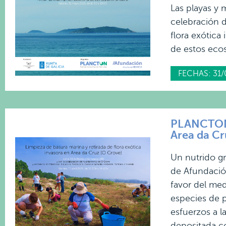
Las playas y 
celebración d
flora exótica
de estos ecos
FECHAS: 31/
PLANCTON 2
Area da Cr
Un nutrido g
de Afundación
favor del med
especies de p
esfuerzos a l
depositada co