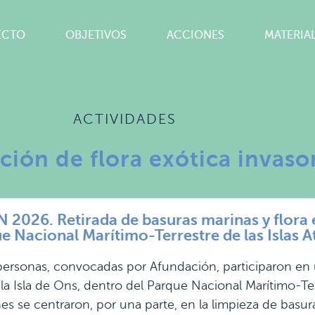
ECTO
OBJETIVOS
ACCIONES
MATERIA
ACTIVIDADES
ción de flora exótica invaso
026. Retirada de basuras marinas y flora ex
e Nacional Marítimo-Terrestre de las Islas At
personas, convocadas por Afundación, participaron en
la Isla de Ons, dentro del Parque Nacional Marítimo-Terre
es se centraron, por una parte, en la limpieza de basura