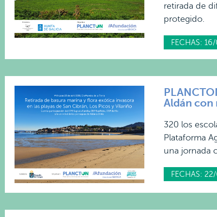
retirada de d
protegido.
FECHAS: 16/
PLANCTON 2
Aldán con 
320 los escol
Plataforma A
una jornada c
FECHAS: 22