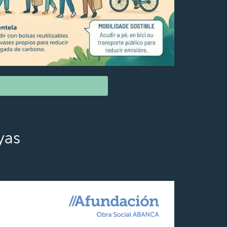
y minimizar su llega al mar
yas