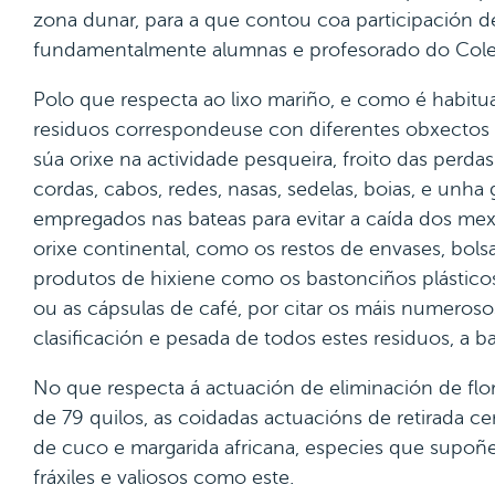
zona dunar, para a que contou coa participación de
fundamentalmente alumnas e profesorado do Cole
Polo que respecta ao lixo mariño, e como é habitua
residuos correspondeuse con diferentes obxectos 
súa orixe na actividade pesqueira, froito das perda
cordas, cabos, redes, nasas, sedelas, boias, e unha
empregados nas bateas para evitar a caída dos mexi
orixe continental, como os restos de envases, bolsas
produtos de hixiene como os bastonciños plásticos
ou as cápsulas de café, por citar os máis numerosos.
clasificación e pesada de todos estes residuos, a ba
No que respecta á actuación de eliminación de flor
de 79 quilos, as coidadas actuacións de retirada c
de cuco e margarida africana, especies que supoñ
fráxiles e valiosos como este.