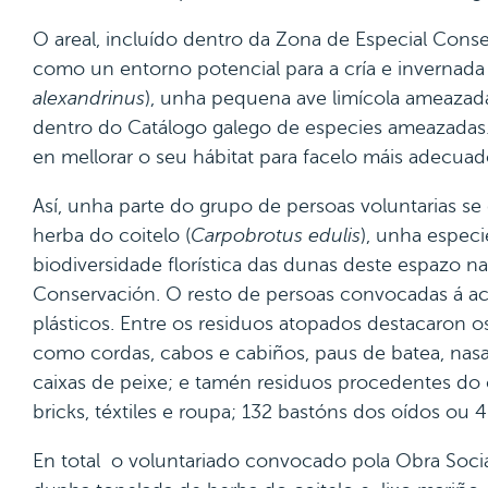
O areal, incluído dentro da Zona de Especial Conse
como un entorno potencial para a cría e invernada d
alexandrinus
), unha pequena ave limícola ameazad
dentro do Catálogo galego de especies ameazadas.
en mellorar o seu hábitat para facelo máis adecuad
Así, unha parte do grupo de persoas voluntarias s
herba do coitelo (
Carpobrotus edulis
), unha especi
biodiversidade florística das dunas deste espazo 
Conservación. O resto de persoas convocadas á act
plásticos. Entre os residuos atopados destacaron 
como cordas, cabos e cabiños, paus de batea, nasa
caixas de peixe; e tamén residuos procedentes do
bricks, téxtiles e roupa; 132 bastóns dos oídos ou 
En total o voluntariado convocado pola Obra Socia