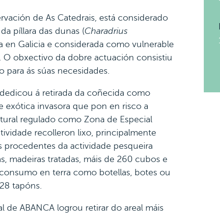
rvación de As Catedrais, está considerado
a píllara das dunas (
Charadrius
a en Galicia e considerada como vulnerable
 O obxectivo da dobre actuación consistiu
o para ás súas necesidades.
e dedicou á retirada da coñecida como
e exótica invasora que pon en risco a
natural regulado como Zona de Especial
ividade recolleron lixo, principalmente
os procedentes da actividade pesqueira
s, madeiras tratadas, máis de 260 cubos e
 consumo en terra como botellas, botes ou
428 tapóns.
l de ABANCA logrou retirar do areal máis