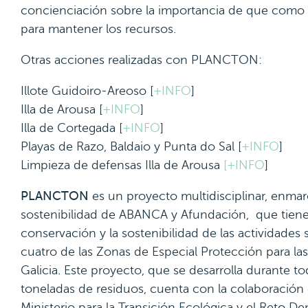
concienciación sobre la importancia de que como
para mantener los recursos.
Otras acciones realizadas con PLANCTON:
Illote Guidoiro-Areoso [
+INFO
]
Illa de Arousa [
+INFO
]
Illa de Cortegada [
+INFO
]
Playas de Razo, Baldaio y Punta do Sal [
+INFO
]
Limpieza de defensas Illa de Arousa
[+INFO
]
PLANCTON
es un proyecto multidisciplinar, enmar
sostenibilidad de ABANCA y Afundación, que tiene
conservación y la sostenibilidad de las actividade
cuatro de las Zonas de Especial Protección para la
Galicia. Este proyecto, que se desarrolla durante t
toneladas de residuos, cuenta con la colaboración 
Ministerio para la Transición Ecológica y el Reto D