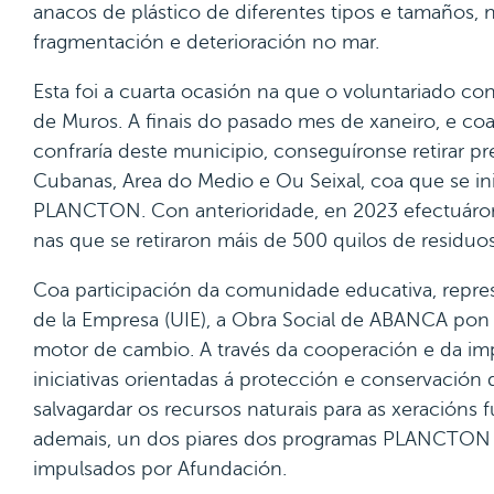
anacos de plástico de diferentes tipos e tamaños, 
fragmentación e deterioración no mar.
Esta foi a cuarta ocasión na que o voluntariado 
de Muros. A finais do pasado mes de xaneiro, e coa
confraría deste municipio, conseguíronse retirar pr
Cubanas, Area do Medio e Ou Seixal, coa que se i
PLANCTON. Con anterioridade, en 2023 efectuárons
nas que se retiraron máis de 500 quilos de residuos
Coa participación da comunidade educativa, repres
de la Empresa (UIE), a Obra Social de ABANCA po
motor de cambio. A través da cooperación e da i
iniciativas orientadas á protección e conservació
salvagardar os recursos naturais para as xeracións f
ademais, un dos piares dos programas PLANCTON e
impulsados por Afundación.