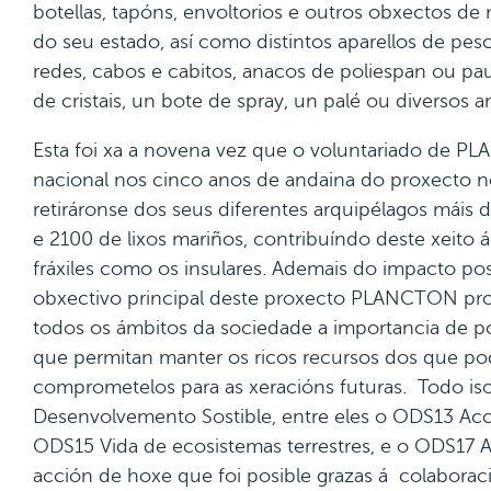
botellas, tapóns, envoltorios e outros obxectos de 
do seu estado, así como distintos aparellos de pes
redes, cabos e cabitos, anacos de poliespan ou p
de cristais, un bote de spray, un palé ou diversos 
Esta foi xa a novena vez que o voluntariado de P
nacional nos cinco anos de andaina do proxecto 
retiráronse dos seus diferentes arquipélagos máis d
e 2100 de lixos mariños, contribuíndo deste xeito 
fráxiles como os insulares. Ademais do impacto posi
obxectivo principal deste proxecto PLANCTON prom
todos os ámbitos da sociedade a importancia de p
que permitan manter os ricos recursos dos que po
comprometelos para as xeracións futuras. Todo i
Desenvolvemento Sostible, entre eles o ODS13 Acc
ODS15 Vida de ecosistemas terrestres, e o ODS17 A
acción de hoxe que foi posible grazas á colaborac