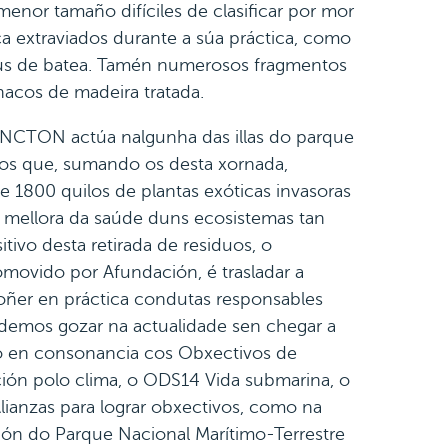
menor tamaño difíciles de clasificar por mor
ca extraviados durante a súa práctica, como
aus de batea. Tamén numerosos fragmentos
anacos de madeira tratada.
LANCTON actúa nalgunha das illas do parque
nos que, sumando os desta xornada,
e 1800 quilos de plantas exóticas invasoras
á mellora da saúde duns ecosistemas tan
tivo desta retirada de residuos, o
ovido por Afundación, é trasladar a
oñer en práctica condutas responsables
demos gozar na actualidade sen chegar a
so en consonancia cos Obxectivos de
ión polo clima, o ODS14 Vida submarina, o
lianzas para lograr obxectivos, como na
ión do Parque Nacional Marítimo-Terrestre