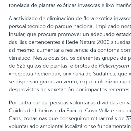
tonelada de plantas exóticas invasoras e lixo mariño
A actividade de eliminación de flora exótica invas
persoal técnico do parque nacional, implicado ne
Insular, que procura promover un adecuado estado
das illas pertencentes á Rede Natura 2000 situada
así mesmo, aumentar a resiliencia da contorna c
climático. Nesta ocasión, os diferentes grupos de pe
de 625 quilos de plantas e brotes de
Helichrysum 
«Perpetua hedionda», orixinaria de Sudáfrica, que
se dispersan grazas ao vento, e que colonizan rap
desprovistos de vexetación por impactos recentes.
Por outra banda, persoas voluntarias divididas en v
Coídos de Liñeiros e da Baía de Cova Vella e nas d
Cans, zonas nas que conseguiron retirar máis de 3
voluntariado ambiental localizáronse fundamental