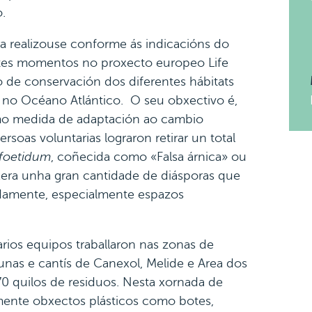
.
ora realizouse conforme ás indicacións do
stes momentos no proxecto europeo Life
 de conservación dos diferentes hábitats
s no Océano Atlántico. O seu obxectivo é,
omo medida de adaptación ao cambio
rsoas voluntarias lograron retirar un total
foetidum
, coñecida como «Falsa árnica» ou
 xera unha gran cantidade de diásporas que
idamente, especialmente espazos
arios equipos traballaron nas zonas de
unas e cantís de Canexol, Melide e Area dos
70 quilos de residuos. Nesta xornada de
mente obxectos plásticos como botes,