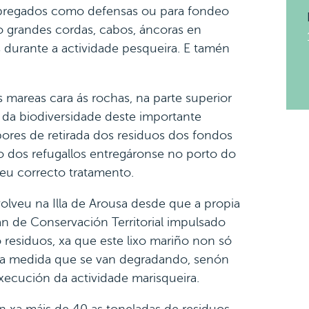
mpregados como defensas ou para fondeo
 grandes cordas, cabos, áncoras en
s durante a actividade pesqueira. E tamén
 mareas cara ás rochas, na parte superior
 da biodiversidade deste importante
bores de retirada dos residuos dos fondos
o dos refugallos entregáronse no porto do
seu correcto tratamento.
olveu na Illa de Arousa desde que a propia
lan de Conservación Territorial impulsado
 residuos, xa que este lixo mariño non só
s a medida que se van degradando, senón
ecución da actividade marisqueira.
on xa máis de 40 as toneladas de residuos