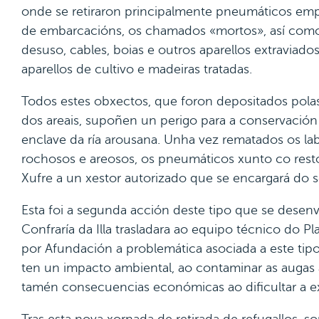
onde se retiraron principalmente pneumáticos e
de embarcacións, os chamados «mortos», así como
desuso, cables, boias e outros aparellos extraviado
aparellos de cultivo e madeiras tratadas.
Todos estes obxectos, que foron depositados polas
dos areais, supoñen un perigo para a conservación
enclave da ría arousana. Unha vez rematados os la
rochosos e areosos, os pneumáticos xunto co rest
Xufre a un xestor autorizado que se encargará do 
Esta foi a segunda acción deste tipo que se desenv
Confraría da Illa trasladara ao equipo técnico do P
por Afundación a problemática asociada a este tipo
ten un impacto ambiental, ao contaminar as auga
tamén consecuencias económicas ao dificultar a ex
Tras esta nova xornada de retirada de refugallos, s