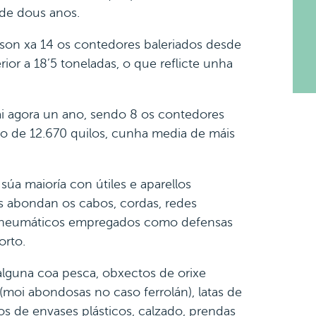
de dous anos.
son xa 14 os contedores baleriados desde
ior a 18’5 toneladas, o que reflicte unha
hai agora un ano, sendo 8 os contedores
o de 12.670 quilos, cunha media de máis
úa maioría con útiles e aparellos
es abondan os cabos, cordas, redes
e pneumáticos empregados como defensas
orto.
 alguna coa pesca, obxectos de orixe
(moi abondosas no caso ferrolán), latas de
tos de envases plásticos, calzado, prendas