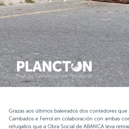
Grazas aos últimos baleirados dos contedores que 
Cambados e Ferrol en colaboración con ambas conf
refugallos que a Obra Social de ABANCA leva reti