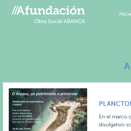
PRO
A
PLANCTON 
En el marco d
divulgativo s