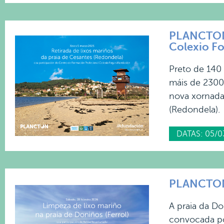
PLANCTON 2
Colexio F
Preto de 140 
máis de 2300 
nova xornada
(Redondela).
DATAS: 05/0
PLANCTON 
A praia da Do
convocada p