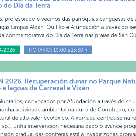
 do Día da Terra
s, profesorado e veciños das parroquias canguesas de
ugas Limpas Aldán-Ou Hío e Afundación a través do s
 conmemorativa do Día da Terra nas praias de San Cibr
4/2026
HORARIO: 10:00 a 13:30 h
2026. Recuperación dunar no Parque Natu
e lagoas de Carrexal e Vixán
luntarios, convocados por Afundación a través do seu 
 nunha actividade ambiental na duna de Corrubedo, co 
tural de alto valor ecolóxico. A xornada centrouse na r
s sp.), unha intervención necesaria dado o avance prog
nsión gradual das coníferas está a invadir zonas propia