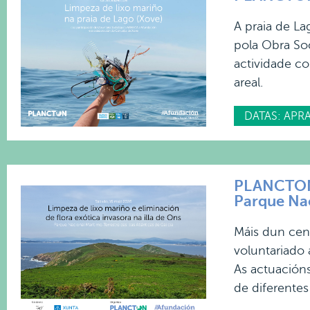
A praia de La
pola Obra So
actividade co
areal.
DATAS: APR
PLANCTON 2
Parque Nac
Máis dun cen
voluntariado 
As actuacións
de diferentes