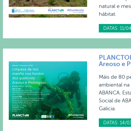
natural e me
hábitat.
DATAS: 11/0
PLANCTON 2
Areoso e 
Máis de 80 pe
ambiental na
ABANCA. Esta
Social de ABA
Galicia.
DATAS: 14/0