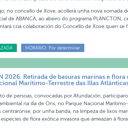
go, no concello de Xove, acollerá unha nova xornada d
cial de ABANCA, ao abeiro do programa PLANCTON, cent
ntará coa colaboración do Concello de Xove quen se fa
AZADA
HORARIO: Por determinar
026. Retirada de basuras marinas e flora ex
ional Marítimo-Terrestre das Illas Atlánticas
to de persoas, convocadas por Afundación, participa
ambiental na illa de Ons, no Parque Nacional Marítimo-Ter
 centráronse, por unha banda, na limpeza de lixos mariñ
 especies de flora exótica invasora que ameazan á flora