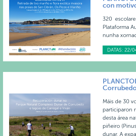
con motivo
320 escolare
Plataforma A
nunha xornada
DATAS: 22/0
PLANCTON 
Corrubedo 
Máis de 30 vo
participaron
desta área na
piñeiro (Pinu
dunar. A expa