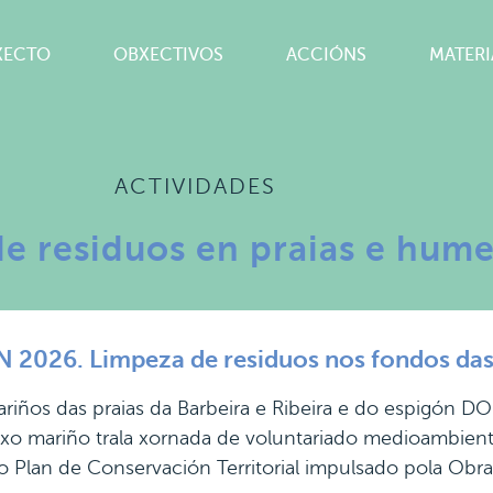
XECTO
OBXECTIVOS
ACCIÓNS
MATERI
ACTIVIDADES
de residuos en praias e hume
2026. Limpeza de residuos nos fondos das 
iños das praias da Barbeira e Ribeira e do espigón DO
lixo mariño trala xornada de voluntariado medioambien
Plan de Conservación Territorial impulsado pola Obr