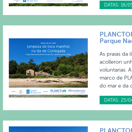
DATAS: 16/0
PLANCTON 2
Parque Nac
As praias da 
acolleron un
voluntarias. 
marco de PLAN
do mar e da c
DATAS: 25/0
PLANCTON 2