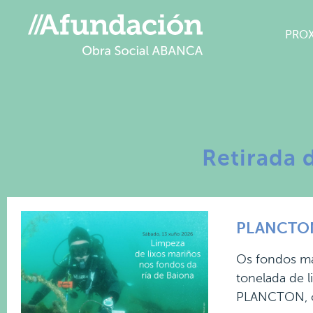
PRO
Retirada 
PLANCTON 
Os fondos mar
tonelada de 
PLANCTON, o 